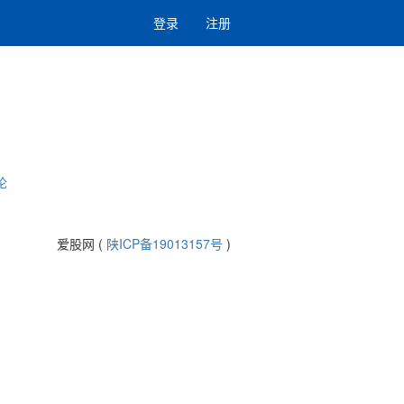
登录
注册
论
爱股网 (
陕ICP备19013157号
)