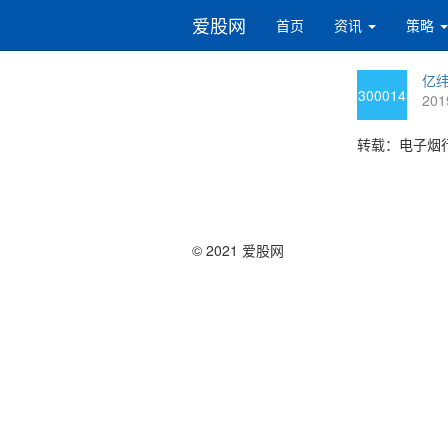
爱股网
首页
资讯
策略
亿纬
300014
201
转载：电子烟行
© 2021 爱股网