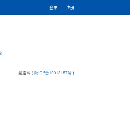
登录
注册
论
爱股网 (
陕ICP备19013157号
)