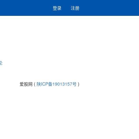
登录
注册
论
爱股网 (
陕ICP备19013157号
)