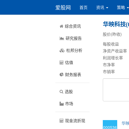
爱股网
首页
资讯
策略
华映科技(0
综合资讯
股价(昨收)
研究报告
每股收益
杜邦分析
净资产收益率
利润增长率
估值
市净率
市销率
财务报表
选股
市场
现金流折现
华映
000536