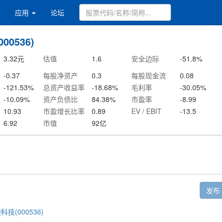
应用
论坛
00536)
3.32
元
估值
1.6
安全边际
-51.8
%
-0.37
每股净资产
0.3
每股现金流
0.08
-121.53
%
总资产收益率
-18.68
%
毛利率
-30.05
%
-10.09
%
资产负债比
84.38
%
市盈率
-8.99
10.93
市盈增长比率
0.89
EV / EBIT
-13.5
6.92
市值
92
亿
发布
科技(000536)