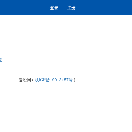
登录
注册
论
爱股网 (
陕ICP备19013157号
)