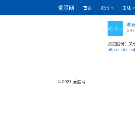
爱股网
首页
资讯
策略
骆驼
601311
201
骆驼股份：关
http://static
© 2021 爱股网