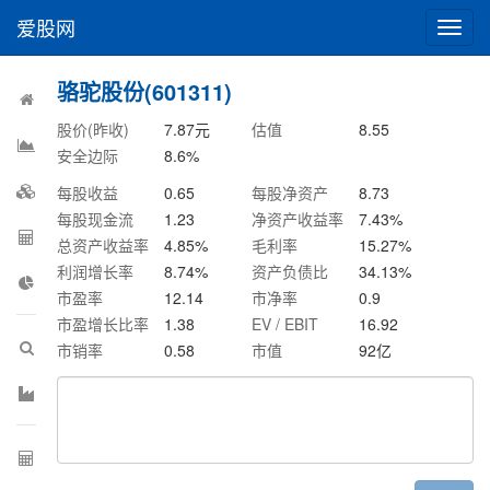
爱股网
切
换
导
骆驼股份(601311)
航
股价(昨收)
7.87
元
估值
8.55
安全边际
8.6
%
每股收益
0.65
每股净资产
8.73
每股现金流
1.23
净资产收益率
7.43
%
总资产收益率
4.85
%
毛利率
15.27
%
利润增长率
8.74
%
资产负债比
34.13
%
市盈率
12.14
市净率
0.9
市盈增长比率
1.38
EV / EBIT
16.92
市销率
0.58
市值
92
亿