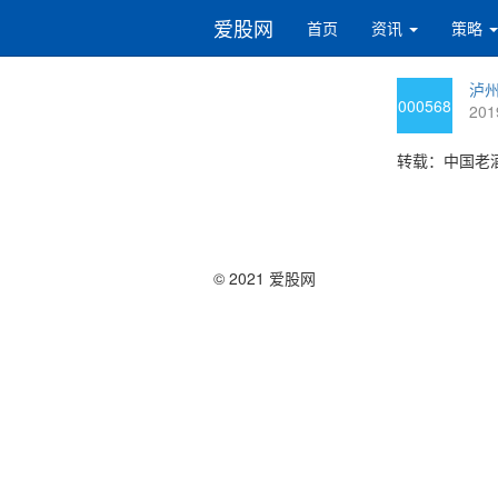
爱股网
首页
资讯
策略
泸州
000568
201
转载：中国老
© 2021 爱股网