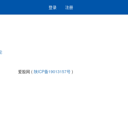
登录
注册
论
爱股网 (
陕ICP备19013157号
)