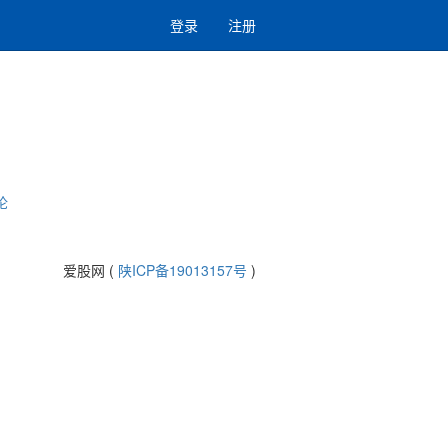
登录
注册
论
爱股网 (
陕ICP备19013157号
)