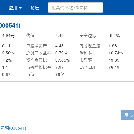
应用
论坛
00541)
4.94
元
估值
4.49
安全边际
-9.1
%
0.11
每股净资产
4.48
每股现金流
1.98
2.56
%
总资产收益率
0.79
%
毛利率
16.74
%
7.2
%
资产负债比
37.85
%
市盈率
43.05
1.1
市盈增长比率
7.97
EV / EBIT
76.49
0.87
市值
76
亿
发布
照明(000541)