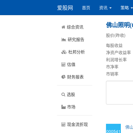
爱股网
首页
资讯
策略
佛山照明(0
综合资讯
股价(昨收)
研究报告
每股收益
杜邦分析
净资产收益率
利润增长率
估值
市净率
市销率
财务报表
选股
市场
现金流折现
佛山
000541