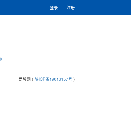
登录
注册
论
爱股网 (
陕ICP备19013157号
)