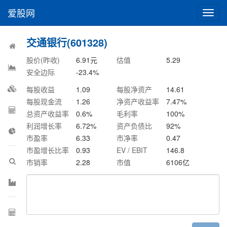
爱股网
切
换
导
交通银行(601328)
航
股价(昨收)
6.91
元
估值
5.29
安全边际
-23.4
%
每股收益
1.09
每股净资产
14.61
每股现金流
1.26
净资产收益率
7.47
%
总资产收益率
0.6
%
毛利率
100
%
利润增长率
6.72
%
资产负债比
92
%
市盈率
6.33
市净率
0.47
市盈增长比率
0.93
EV / EBIT
146.8
市销率
2.28
市值
6106
亿