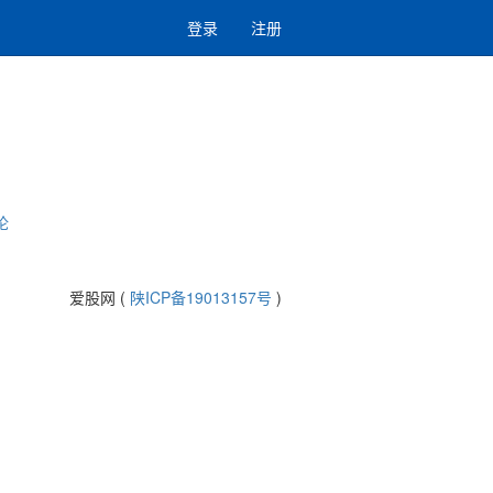
登录
注册
论
爱股网 (
陕ICP备19013157号
)