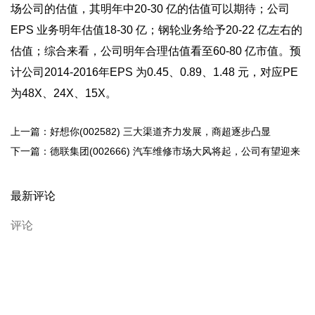
场公司的估值，其明年中20-30 亿的估值可以期待；公司
EPS 业务明年估值18-30 亿；钢轮业务给予20-22 亿左右的
估值；综合来看，公司明年合理估值看至60-80 亿市值。预
计公司2014-2016年EPS 为0.45、0.89、1.48 元，对应PE
为48X、24X、15X。
上一篇：好想你(002582) 三大渠道齐力发展，商超逐步凸显
下一篇：德联集团(002666) 汽车维修市场大风将起，公司有望迎来
大发展机遇 ...
最新评论