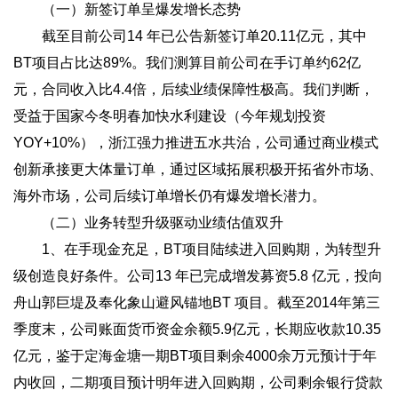
（一）新签订单呈爆发增长态势
截至目前公司14 年已公告新签订单20.11亿元，其中
BT项目占比达89%。我们测算目前公司在手订单约62亿
元，合同收入比4.4倍，后续业绩保障性极高。我们判断，
受益于国家今冬明春加快水利建设（今年规划投资
YOY+10%），浙江强力推进五水共治，公司通过商业模式
创新承接更大体量订单，通过区域拓展积极开拓省外市场、
海外市场，公司后续订单增长仍有爆发增长潜力。
（二）业务转型升级驱动业绩估值双升
1、在手现金充足，BT项目陆续进入回购期，为转型升
级创造良好条件。公司13 年已完成增发募资5.8 亿元，投向
舟山郭巨堤及奉化象山避风锚地BT 项目。截至2014年第三
季度末，公司账面货币资金余额5.9亿元，长期应收款10.35
亿元，鉴于定海金塘一期BT项目剩余4000余万元预计于年
内收回，二期项目预计明年进入回购期，公司剩余银行贷款