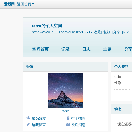
爱股网
返回首页
toren的个人空间
https://www.iguuu.com/discuz/?16605
[收藏]
[复制]
[分享]
[RSS]
空间首页
记录
日志
主题
分
头像
个人资料
生日
性别
动态
toren
加为好友
打个招呼
现在还没
给我留言
发送消息