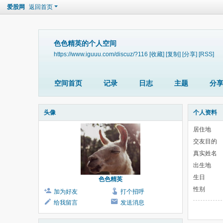
爱股网
返回首页
色色精英的个人空间
https://www.iguuu.com/discuz/?116
[收藏]
[复制]
[分享]
[RSS]
空间首页
记录
日志
主题
分
头像
个人资料
居住地
交友目的
真实姓名
出生地
生日
色色精英
性别
加为好友
打个招呼
给我留言
发送消息