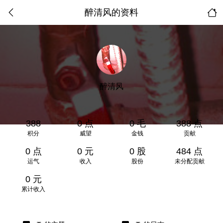
醉清风的资料
醉清风
388
0 点
0 毛
388 点
积分
威望
金钱
贡献
0 点
0 元
0 股
484 点
运气
收入
股份
未分配贡献
0 元
累计收入