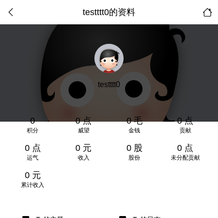
testttt0的资料
testttt0
0
0 点
0 毛
0 点
积分
威望
金钱
贡献
0 点
0 元
0 股
0 点
运气
收入
股份
未分配贡献
0 元
累计收入