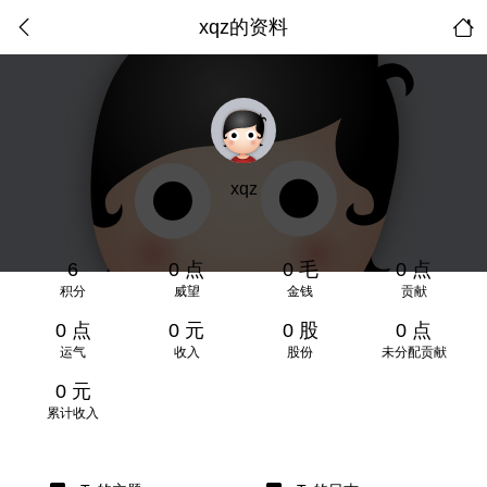
xqz的资料
xqz
6
0 点
0 毛
0 点
积分
威望
金钱
贡献
0 点
0 元
0 股
0 点
运气
收入
股份
未分配贡献
0 元
累计收入