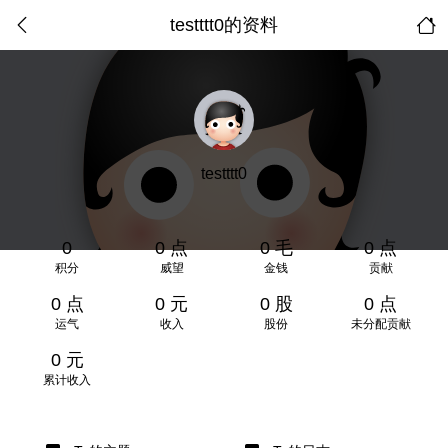
testttt0的资料
testttt0
0
0 点
0 毛
0 点
积分
威望
金钱
贡献
0 点
0 元
0 股
0 点
运气
收入
股份
未分配贡献
0 元
累计收入