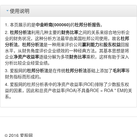
使用说明
本页展示的是
中金岭南(000060)
的
杜邦分析报告
。
杜邦分析法
利用几种主要的
财务比率
之间的关系来综合地分析企
业的财务状况，这种分析方法最早由美国杜邦公司使用，故名
杜邦
分析法
。
杜邦分析法
是一种用来评价公司
赢利能力
和
股东权益
回报
水平，从财务角度评价企业绩效的一种经典方法。其基本思想是将
企业
净资产收益率
逐级分解为多项
财务比率
乘积，这样有助于深入
分析比较企业经营业绩。
爱股网的
杜邦分析法
是在传统
杜邦分析法
基础上添加了
毛利率
等
财务指标而形成的。
爱股网的杜邦分析表中的净资产收益率(ROE)排除了少数股东权
益的因素，因此和总资产收益率(ROA)不具备ROE = ROA * EM的关
系。
© 2016 爱股网