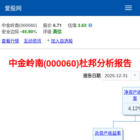
爱股网
Toggl
navig
中金岭南(000060)
股价
6.71
估值
3.63
安全边际
-45.90
%
评级
高估
查看行情
互动资讯
加入自选股
中金岭南(000060)杜邦分析报告
报告日期
2025-12-31
净资产
率
4.12
总资产收益率