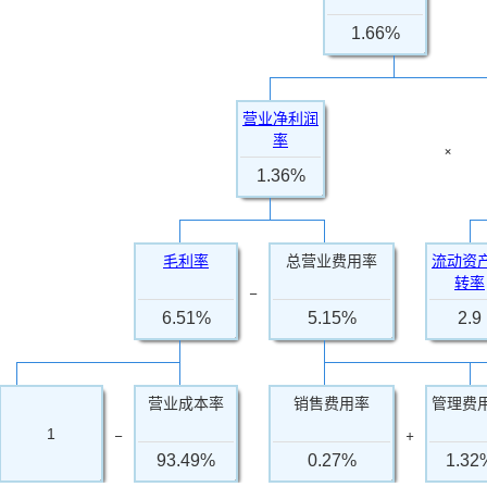
1.66%
营业净利润
率
×
1.36%
毛利率
总营业费用率
流动资
转率
−
6.51%
5.15%
2.9
营业成本率
销售费用率
管理费
−
+
1
93.49%
0.27%
1.32