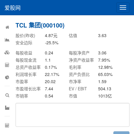
爱股网
切
换
导
TCL 集团(000100)
航
股价(昨收)
4.87
元
估值
3.63
安全边际
-25.5
%
每股收益
0.24
每股净资产
3.06
每股现金流
1.1
净资产收益率
7.95
%
总资产收益率
0.17
%
毛利率
12.98
%
利润增长率
22.17
%
资产负债比
65.03
%
市盈率
20.02
市净率
1.59
市盈增长比率
7.44
EV / EBIT
504.13
市销率
0.54
市值
1013
亿