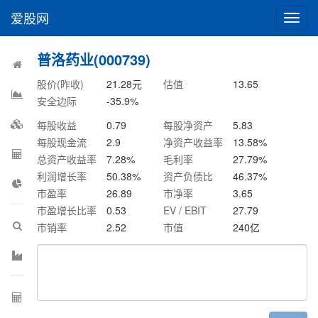
爱股网
切
换
导
普洛药业(000739)
航
股价(昨收)
21.28
元
估值
13.65
安全边际
-35.9
%
每股收益
0.79
每股净资产
5.83
每股现金流
2.9
净资产收益率
13.58
%
总资产收益率
7.28
%
毛利率
27.79
%
利润增长率
50.38
%
资产负债比
46.37
%
市盈率
26.89
市净率
3.65
市盈增长比率
0.53
EV / EBIT
27.79
市销率
2.52
市值
240
亿