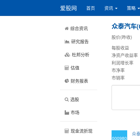
爱股网
首页
资讯
策略
众泰汽车(0
综合资讯
股价(昨收)
研究报告
每股收益
杜邦分析
净资产收益率
利润增长率
估值
市净率
市销率
财务报表
选股
市场
现金流折现
众泰
000980