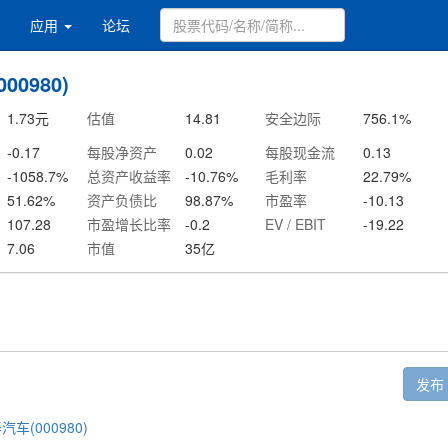
应用
论坛
00980)
1.73
元
估值
14.81
安全边际
756.1
%
-0.17
每股净资产
0.02
每股现金流
0.13
-1058.7
%
总资产收益率
-10.76
%
毛利率
22.79
%
51.62
%
资产负债比
98.87
%
市盈率
-10.13
107.28
市盈增长比率
-0.2
EV / EBIT
-19.22
7.06
市值
35
亿
发布
汽车(000980)