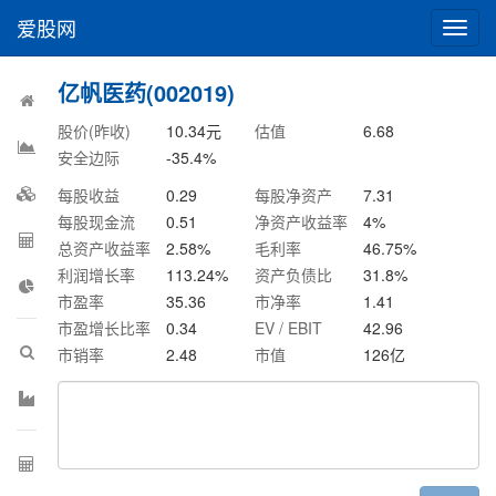
爱股网
切
换
导
亿帆医药(002019)
航
股价(昨收)
10.34
元
估值
6.68
安全边际
-35.4
%
每股收益
0.29
每股净资产
7.31
每股现金流
0.51
净资产收益率
4
%
总资产收益率
2.58
%
毛利率
46.75
%
利润增长率
113.24
%
资产负债比
31.8
%
市盈率
35.36
市净率
1.41
市盈增长比率
0.34
EV / EBIT
42.96
市销率
2.48
市值
126
亿