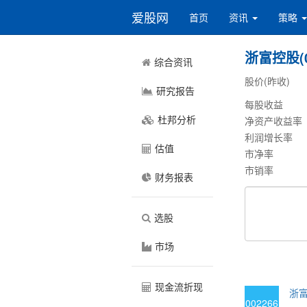
爱股网
首页
资讯
策略
浙富控股(0
综合资讯
股价(昨收)
研究报告
每股收益
杜邦分析
净资产收益率
利润增长率
估值
市净率
市销率
财务报表
选股
市场
现金流折现
浙富
002266