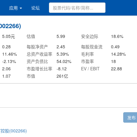
应用
论坛
02266)
5.05
元
估值
5.99
安全边际
18.6
%
0.28
每股净资产
2.45
每股现金流
0.49
11.46
%
总资产收益率
5.39
%
毛利率
14.28
%
-2.13
%
资产负债比
54.02
%
市盈率
18
2.06
市盈增长比率
-8.12
EV / EBIT
22.88
1.07
市值
261
亿
发布
控股(002266)