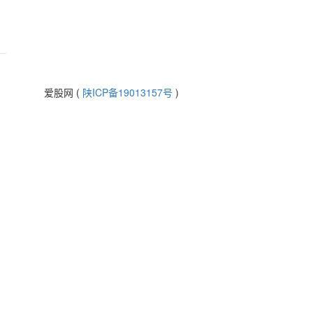
爱股网 (
陕ICP备19013157号
)