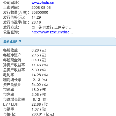
公司网址：
www.zhefu.cn
上市时间：
2008-08-06
发行数量(万股)：
35800000
发行价格(元)：
14.29
发行市盈率(倍)：
28.16
发行方式：
网下询价发行,上网定价发行
公告查询：
http://www.szse.cn/disclosure/listed/notice/index.html?stock=002266
TTM
最新业绩
每股收益
0.28
(元)
每股净资产
2.45
(元)
每股现金流
0.49
(元)
净资产收益率
11.46
(%)
总资产收益率
5.39
(%)
毛利率
14.28
(%)
利润增长率
-2.13
(%)
资产负债比
54.02
(%)
市盈率
18.0
(倍)
市净率
2.06
(倍)
市盈增长比率
-8.12
(倍)
EV / EBIT
22.88
(倍)
市销率
1.07
(倍)
市值(亿)
260.81
(亿元)