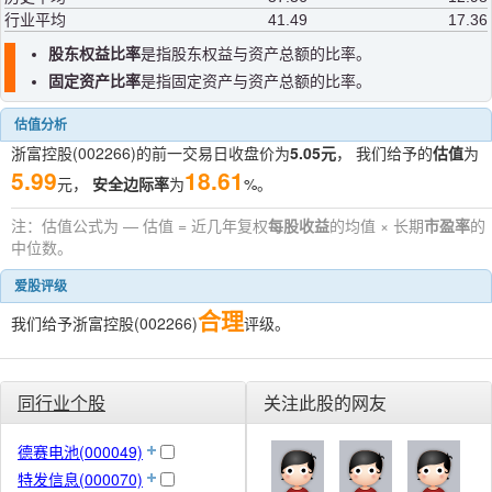
行业平均
41.49
17.36
股东权益比率
是指股东权益与资产总额的比率。
固定资产比率
是指固定资产与资产总额的比率。
估值分析
浙富控股(002266)的前一交易日收盘价为
5.05元
， 我们给予的
估值
为
5.99
18.61
元，
安全边际率
为
%。
注：估值公式为 — 估值 = 近几年复权
每股收益
的均值 × 长期
市盈率
的
中位数。
爱股评级
合理
我们给予浙富控股(002266)
评级。
同行业个股
关注此股的网友
德赛电池(000049)
特发信息(000070)