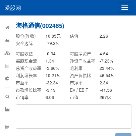
爱股网
切
换
导
海格通信(002465)
航
股价(昨收)
10.85
元
估值
2.26
安全边际
-79.2
%
每股收益
-0.34
每股净资产
4.64
每股现金流
1.34
净资产收益率
-7.23
%
总资产收益率
-3.66
%
毛利率
23.44
%
利润增长率
10.21
%
资产负债比
46.54
%
市盈率
-32.34
市净率
2.34
市盈增长比率
-3.19
EV / EBIT
-41.56
市销率
6.06
市值
267
亿