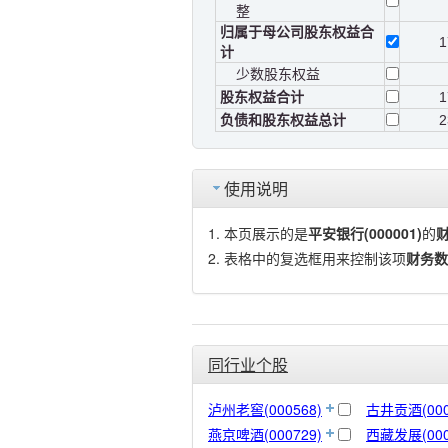
整
归属于母公司股东权益合
1
计
少数股东权益
股东权益合计
1
负债和股东权益总计
2
使用说明
本页展示的是
平安银行(000001)
的
表格中的复选框用来控制该项
财务数
同行业个股
泸州老窖(000568)
古井贡酒(000
燕京啤酒(000729)
西藏发展(000