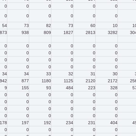
0
0
0
0
0
0
0
0
0
0
0
0
54
73
82
73
60
10
1
873
938
809
1827
2813
3282
30
0
0
0
0
0
0
0
0
0
0
0
0
0
0
0
0
0
0
0
0
0
0
0
0
34
34
33
32
31
30
942
877
1180
1125
2120
2172
25
9
155
93
484
223
328
5
0
0
0
0
0
0
0
0
0
0
0
0
0
0
0
0
0
0
0
0
0
0
0
0
178
197
192
234
231
404
4
0
0
0
0
0
0