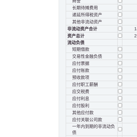
商誉
长期待摊费用
递延所得税资产
其他非流动资产
非流动资产合计
1
资产总计
2
流动负债
短期借款
交易性金融负债
应付票据
应付账款
预收款项
应付职工薪酬
应交税费
应付利息
应付股利
其他应付款
应付关联公司款
一年内到期的非流动负
债