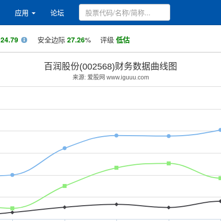
应用
论坛
值
24.79
安全边际
27.26
%
评级
低估
百润股份(002568)财务数据曲线图
来源: 爱股网 www.iguuu.com