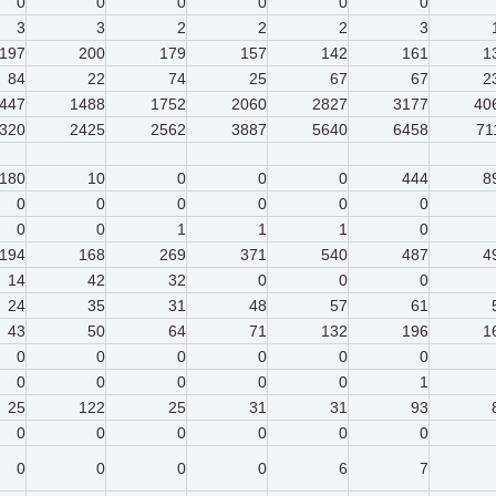
0
0
0
0
0
0
3
3
2
2
2
3
197
200
179
157
142
161
1
84
22
74
25
67
67
2
447
1488
1752
2060
2827
3177
40
320
2425
2562
3887
5640
6458
71
180
10
0
0
0
444
8
0
0
0
0
0
0
0
0
1
1
1
0
194
168
269
371
540
487
4
14
42
32
0
0
0
24
35
31
48
57
61
43
50
64
71
132
196
1
0
0
0
0
0
0
0
0
0
0
0
1
25
122
25
31
31
93
0
0
0
0
0
0
0
0
0
0
6
7