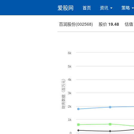
爱股网
首页
资讯
策略
百润股份(002568)
股价
19.48
估
6k
5k
财务数据（百万元）
4k
3k
2k
1k
0