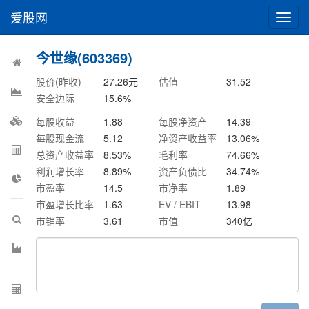
爱股网
切
换
导
今世缘(603369)
航
股价(昨收)
27.26
元
估值
31.52
安全边际
15.6
%
每股收益
1.88
每股净资产
14.39
每股现金流
5.12
净资产收益率
13.06
%
总资产收益率
8.53
%
毛利率
74.66
%
利润增长率
8.89
%
资产负债比
34.74
%
市盈率
14.5
市净率
1.89
市盈增长比率
1.63
EV / EBIT
13.98
市销率
3.61
市值
340
亿