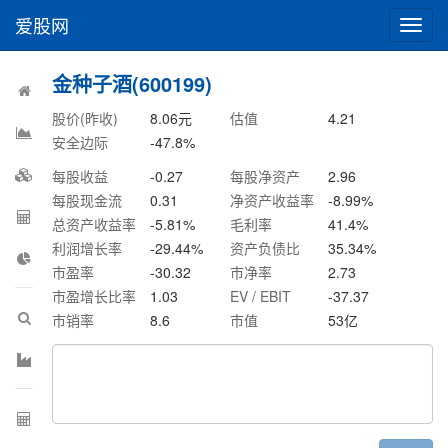
爱股网
切
换
导
金种子酒(600199)
航
股价(昨收)
8.06
元
估值
4.21
安全边际
-47.8
%
每股收益
-0.27
每股净资产
2.96
每股现金流
0.31
净资产收益率
-8.99
%
总资产收益率
-5.81
%
毛利率
41.4
%
利润增长率
-29.44
%
资产负债比
35.34
%
市盈率
-30.32
市净率
2.73
市盈增长比率
1.03
EV / EBIT
-37.37
市销率
8.6
市值
53
亿