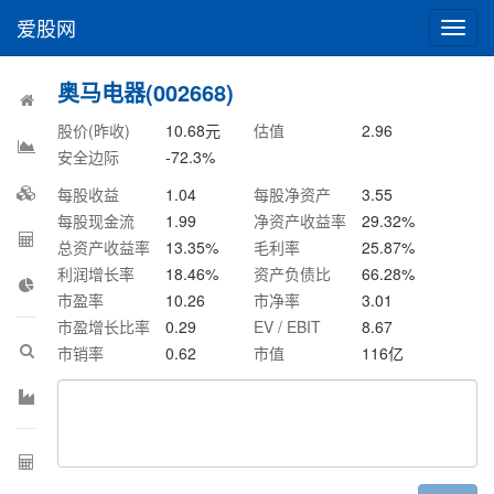
爱股网
切
换
导
奥马电器(002668)
航
股价(昨收)
10.68
元
估值
2.96
安全边际
-72.3
%
每股收益
1.04
每股净资产
3.55
每股现金流
1.99
净资产收益率
29.32
%
总资产收益率
13.35
%
毛利率
25.87
%
利润增长率
18.46
%
资产负债比
66.28
%
市盈率
10.26
市净率
3.01
市盈增长比率
0.29
EV / EBIT
8.67
市销率
0.62
市值
116
亿