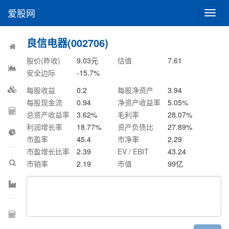
爱股网
切
换
导
良信电器(002706)
航
股价(昨收)
9.03
元
估值
7.61
安全边际
-15.7
%
每股收益
0.2
每股净资产
3.94
每股现金流
0.94
净资产收益率
5.05
%
总资产收益率
3.62
%
毛利率
28.07
%
利润增长率
18.77
%
资产负债比
27.89
%
市盈率
45.4
市净率
2.29
市盈增长比率
2.39
EV / EBIT
43.24
市销率
2.19
市值
99
亿