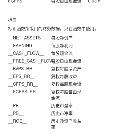
FCFPS
每股自由现金流
0.03
￥
标签
标识函数所采用的财务数据。只在函数中使用。
__NET_ASSETS__
每股净资产
__EARNING__
每股净利润
__CASH_FLOW__
每股现金流
__FREE_CASH_FLOW__
每股自由现金流
__BVPS_RR__
复权每股净资产
__EPS_RR__
复权每股收益
__CFPS_RR__
复权每股现金流
__FCFPS_RR__
复权每股自由现
金流
__PE__
历史市盈率
__PB__
历史市净率
__ROE__
历史净资产收益
率