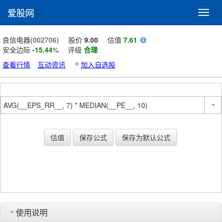
爱股网
Toggl
navig
良信电器(002706)
股价
9.00
估值
7.61
安全边际
-15.44
%
评级
合理
查看行情
互动资讯
加入自选股
估值
保存公式
保存为默认公式
使用说明