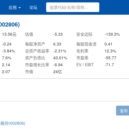
应用
论坛
02806)
13.56
元
估值
-5.33
安全边际
-139.3
%
-0.24
每股净资产
6.33
每股现金流
0.41
-3.84
%
总资产收益率
-2.31
%
毛利率
12.3
%
7.6
%
资产负债比
43.01
%
市盈率
-55.77
2.14
市盈增长比率
-6.94
EV / EBIT
-71.7
2.07
市值
24
亿
发布
股份(002806)