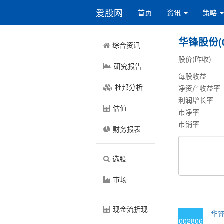
爱股网
首页
资讯
策略
华锋股份(0
综合资讯
股价(昨收)
研究报告
每股收益
杜邦分析
净资产收益率
利润增长率
估值
市净率
市销率
财务报表
选股
市场
现金流折现
华锋
002806