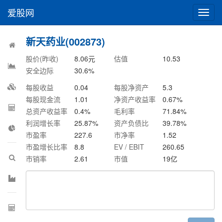
爱股网
切
换
导
新天药业(002873)
航
股价(昨收)
8.06
元
估值
10.53
安全边际
30.6
%
每股收益
0.04
每股净资产
5.3
每股现金流
1.01
净资产收益率
0.67
%
总资产收益率
0.4
%
毛利率
71.84
%
利润增长率
25.87
%
资产负债比
39.78
%
市盈率
227.6
市净率
1.52
市盈增长比率
8.8
EV / EBIT
260.65
市销率
2.61
市值
19
亿