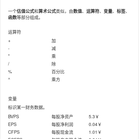
一个
估值公式
和
算术公式
类似，由
数值
、
运算符
、
变量
、
标签
、
函数
等部分组成。
运算符
+
加
-
减
*
乘
/
除
%
百分比
^
乘方
变量
标识某一财务数据。
BVPS
每股净资产
5.3
￥
EPS
每股净利润
0.04
￥
CFPS
每股现金流
1.01
￥