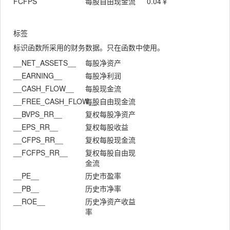
FCFPS
每股自由现金流
0.04
￥
标签
标识函数所采用的财务数据。只在函数中使用。
__NET_ASSETS__
每股净资产
__EARNING__
每股净利润
__CASH_FLOW__
每股现金流
__FREE_CASH_FLOW__
每股自由现金流
__BVPS_RR__
复权每股净资产
__EPS_RR__
复权每股收益
__CFPS_RR__
复权每股现金流
__FCFPS_RR__
复权每股自由现
金流
__PE__
历史市盈率
__PB__
历史市净率
__ROE__
历史净资产收益
率