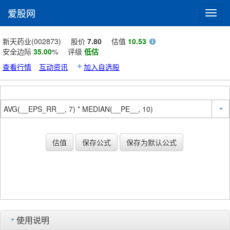
爱股网
Toggl
navig
新天药业(002873)
股价
7.80
估值
10.53
安全边际
35.00
%
评级
低估
查看行情
互动资讯
加入自选股
估值
保存公式
保存为默认公式
使用说明