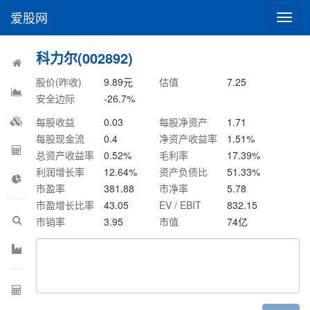
爱股网
切
换
导
科力尔(002892)
航
股价(昨收)
9.89
元
估值
7.25
安全边际
-26.7
%
每股收益
0.03
每股净资产
1.71
每股现金流
0.4
净资产收益率
1.51
%
总资产收益率
0.52
%
毛利率
17.39
%
利润增长率
12.64
%
资产负债比
51.33
%
市盈率
381.88
市净率
5.78
市盈增长比率
43.05
EV / EBIT
832.15
市销率
3.95
市值
74
亿