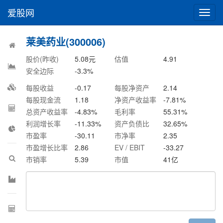
爱股网
切
换
导
莱美药业(300006)
航
股价(昨收)
5.08
元
估值
4.91
安全边际
-3.3
%
每股收益
-0.17
每股净资产
2.14
每股现金流
1.18
净资产收益率
-7.81
%
总资产收益率
-4.83
%
毛利率
55.31
%
利润增长率
-11.33
%
资产负债比
32.65
%
市盈率
-30.11
市净率
2.35
市盈增长比率
2.86
EV / EBIT
-33.27
市销率
5.39
市值
41
亿