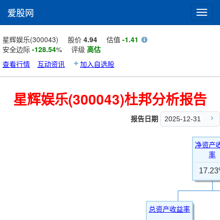
爱股网
Toggl
navig
星辉娱乐(300043)
股价
4.94
估值
-1.41
安全边际
-128.54
%
评级
高估
查看行情
互动资讯
加入自选股
星辉娱乐(300043)杜邦分析报告
报告日期
2025-12-31
净资产
率
17.2
总资产收益率