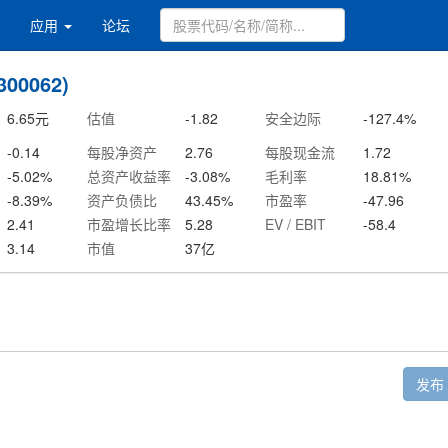
应用
论坛
00062)
6.65
元
估值
-1.82
安全边际
-127.4
%
-0.14
每股净资产
2.76
每股现金流
1.72
-5.02
%
总资产收益率
-3.08
%
毛利率
18.81
%
-8.39
%
资产负债比
43.45
%
市盈率
-47.96
2.41
市盈增长比率
5.28
EV / EBIT
-58.4
3.14
市值
37
亿
发布