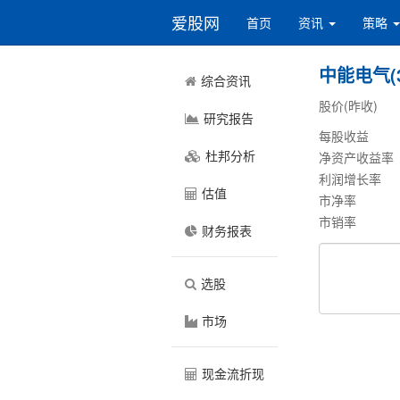
爱股网
首页
资讯
策略
中能电气(3
综合资讯
股价(昨收)
研究报告
每股收益
杜邦分析
净资产收益率
利润增长率
估值
市净率
市销率
财务报表
选股
市场
现金流折现