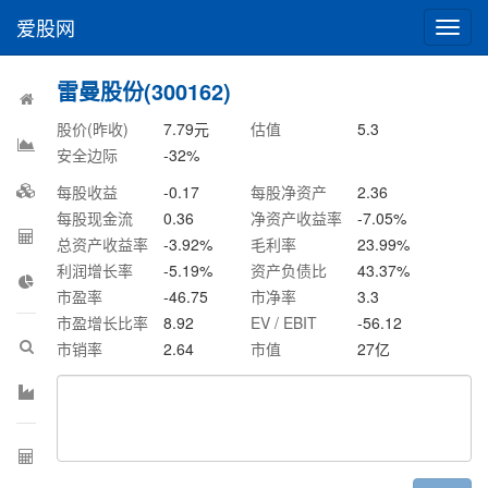
爱股网
切
换
导
雷曼股份(300162)
航
股价(昨收)
7.79
元
估值
5.3
安全边际
-32
%
每股收益
-0.17
每股净资产
2.36
每股现金流
0.36
净资产收益率
-7.05
%
总资产收益率
-3.92
%
毛利率
23.99
%
利润增长率
-5.19
%
资产负债比
43.37
%
市盈率
-46.75
市净率
3.3
市盈增长比率
8.92
EV / EBIT
-56.12
市销率
2.64
市值
27
亿