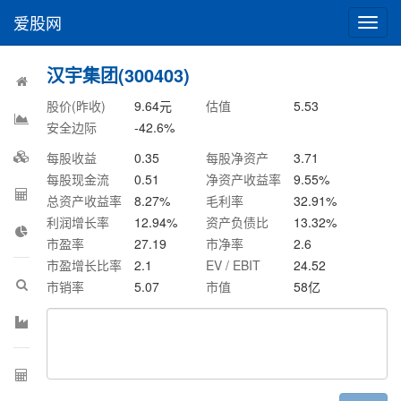
爱股网
切
换
导
汉宇集团(300403)
航
股价(昨收)
9.64
元
估值
5.53
安全边际
-42.6
%
每股收益
0.35
每股净资产
3.71
每股现金流
0.51
净资产收益率
9.55
%
总资产收益率
8.27
%
毛利率
32.91
%
利润增长率
12.94
%
资产负债比
13.32
%
市盈率
27.19
市净率
2.6
市盈增长比率
2.1
EV / EBIT
24.52
市销率
5.07
市值
58
亿