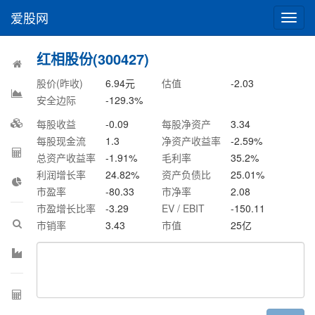
爱股网
切
换
导
红相股份(300427)
航
股价(昨收)
6.94
元
估值
-2.03
安全边际
-129.3
%
每股收益
-0.09
每股净资产
3.34
每股现金流
1.3
净资产收益率
-2.59
%
总资产收益率
-1.91
%
毛利率
35.2
%
利润增长率
24.82
%
资产负债比
25.01
%
市盈率
-80.33
市净率
2.08
市盈增长比率
-3.29
EV / EBIT
-150.11
市销率
3.43
市值
25
亿