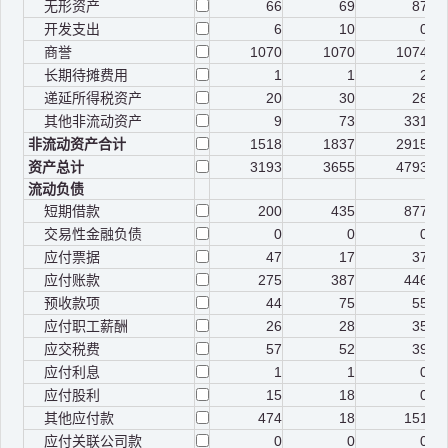
无形资产
66
69
87
开发支出
6
10
0
商誉
1070
1070
1074
长期待摊费用
1
1
2
递延所得税资产
20
30
28
其他非流动资产
9
73
331
非流动资产合计
1518
1837
2915
资产总计
3193
3655
4793
流动负债
短期借款
200
435
877
交易性金融负债
0
0
0
应付票据
47
17
37
应付账款
275
387
446
预收款项
44
75
55
应付职工薪酬
26
28
35
应交税费
57
52
39
应付利息
1
1
0
应付股利
15
18
0
其他应付款
474
18
151
应付关联公司款
0
0
0