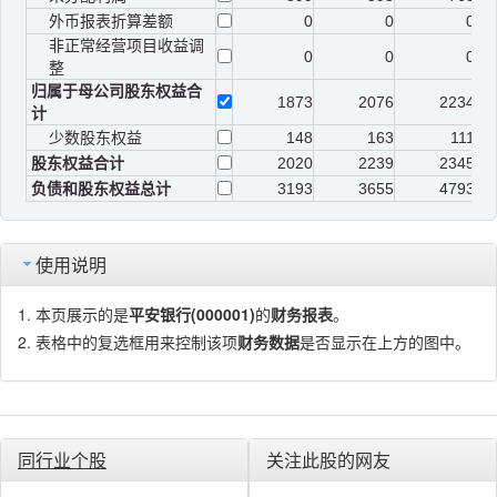
外币报表折算差额
0
0
0
非正常经营项目收益调
0
0
0
整
归属于母公司股东权益合
1873
2076
2234
计
少数股东权益
148
163
111
股东权益合计
2020
2239
2345
负债和股东权益总计
3193
3655
4793
使用说明
本页展示的是
平安银行(000001)
的
财务报表
。
表格中的复选框用来控制该项
财务数据
是否显示在上方的图中。
同行业个股
关注此股的网友