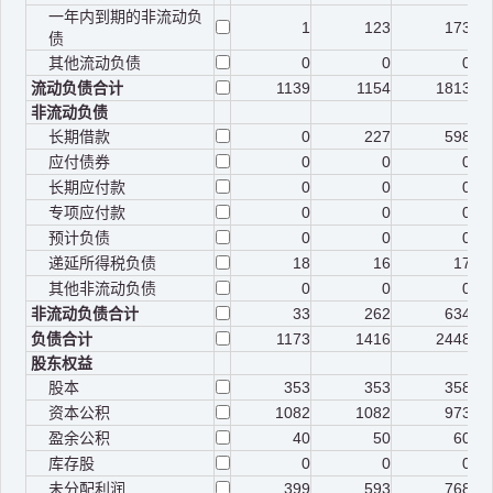
一年内到期的非流动负
1
123
173
债
其他流动负债
0
0
0
流动负债合计
1139
1154
1813
非流动负债
长期借款
0
227
598
应付债券
0
0
0
长期应付款
0
0
0
专项应付款
0
0
0
预计负债
0
0
0
递延所得税负债
18
16
17
其他非流动负债
0
0
0
非流动负债合计
33
262
634
负债合计
1173
1416
2448
股东权益
股本
353
353
358
资本公积
1082
1082
973
盈余公积
40
50
60
库存股
0
0
0
未分配利润
399
593
768