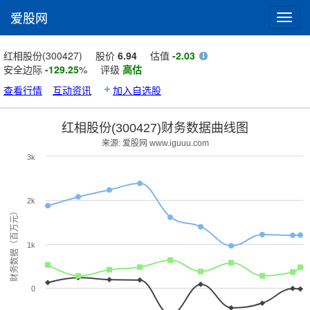
爱股网
Toggl
navig
红相股份(300427)
股价
6.94
估值
-2.03
安全边际
-129.25
%
评级
高估
查看行情
互动资讯
加入自选股
红相股份(300427)财务数据曲线图
来源: 爱股网 www.iguuu.com
3k
2k
财务数据（百万元）
1k
0