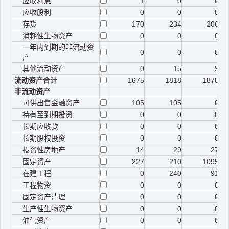
应收利息
1
0
0
应收股利
0
0
0
存货
170
234
206
消耗性生物资产
0
0
0
一年内到期的非流动资
0
0
0
产
其他流动资产
0
15
9
流动资产合计
1675
1818
1878
非流动资产
可供出售金融资产
105
105
0
持有至到期投资
0
0
0
长期应收款
0
0
0
长期股权投资
0
0
0
投资性房地产
14
29
27
固定资产
227
210
1095
在建工程
0
240
91
工程物资
0
0
0
固定资产清理
0
0
0
生产性生物资产
0
0
0
油气资产
0
0
0