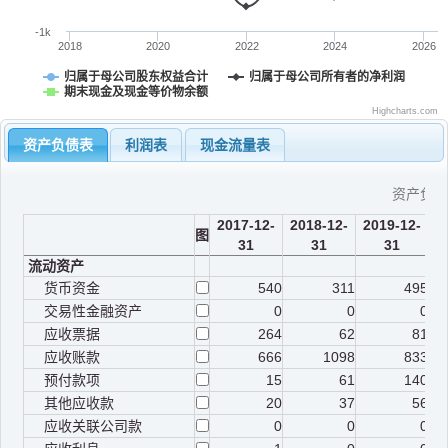
-1k
2018
2020
2022
2024
2026
归属于母公司股东权益合计
归属于母公司所有者的净利润
期末现金及现金等价物余额
Highcharts.com
资产负债表
利润表
现金流量表
资产负
2017-12-
2018-12-
2019-12-
2
图
31
31
31
流动资产
货币资金
540
311
495
交易性金融资产
0
0
0
应收票据
264
62
81
应收账款
666
1098
833
预付款项
15
61
140
其他应收款
20
37
56
应收关联公司款
0
0
0