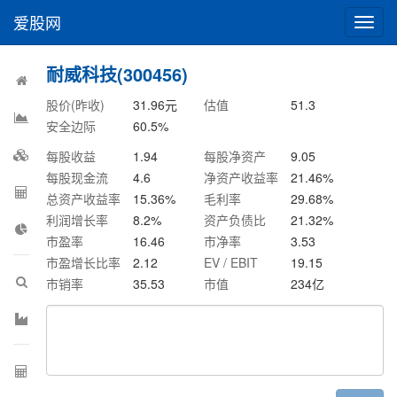
爱股网
切
换
导
耐威科技(300456)
航
股价(昨收)
31.96
元
估值
51.3
安全边际
60.5
%
每股收益
1.94
每股净资产
9.05
每股现金流
4.6
净资产收益率
21.46
%
总资产收益率
15.36
%
毛利率
29.68
%
利润增长率
8.2
%
资产负债比
21.32
%
市盈率
16.46
市净率
3.53
市盈增长比率
2.12
EV / EBIT
19.15
市销率
35.53
市值
234
亿