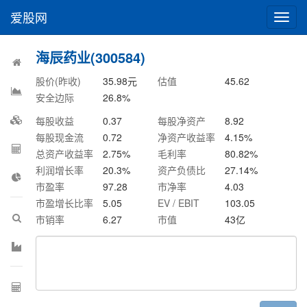
爱股网
切
换
导
海辰药业(300584)
航
股价(昨收)
35.98
元
估值
45.62
安全边际
26.8
%
每股收益
0.37
每股净资产
8.92
每股现金流
0.72
净资产收益率
4.15
%
总资产收益率
2.75
%
毛利率
80.82
%
利润增长率
20.3
%
资产负债比
27.14
%
市盈率
97.28
市净率
4.03
市盈增长比率
5.05
EV / EBIT
103.05
市销率
6.27
市值
43
亿