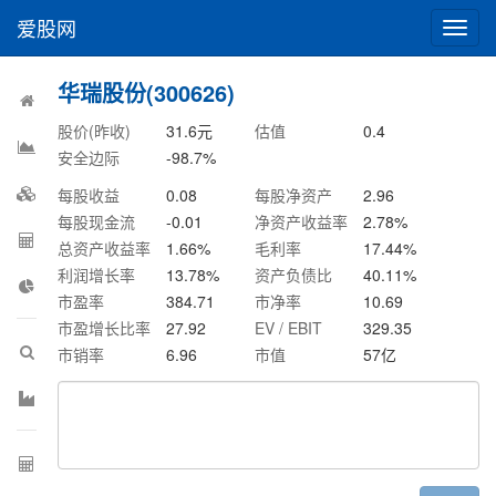
爱股网
切
换
导
华瑞股份(300626)
航
股价(昨收)
31.6
元
估值
0.4
安全边际
-98.7
%
每股收益
0.08
每股净资产
2.96
每股现金流
-0.01
净资产收益率
2.78
%
总资产收益率
1.66
%
毛利率
17.44
%
利润增长率
13.78
%
资产负债比
40.11
%
市盈率
384.71
市净率
10.69
市盈增长比率
27.92
EV / EBIT
329.35
市销率
6.96
市值
57
亿