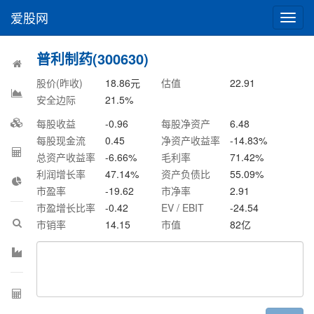
爱股网
切
换
导
普利制药(300630)
航
股价(昨收)
18.86
元
估值
22.91
安全边际
21.5
%
每股收益
-0.96
每股净资产
6.48
每股现金流
0.45
净资产收益率
-14.83
%
总资产收益率
-6.66
%
毛利率
71.42
%
利润增长率
47.14
%
资产负债比
55.09
%
市盈率
-19.62
市净率
2.91
市盈增长比率
-0.42
EV / EBIT
-24.54
市销率
14.15
市值
82
亿