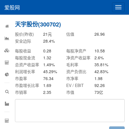
爱股网
切
换
导
天宇股份(300702)
航
股价(昨收)
21
元
估值
26.96
安全边际
28.4
%
每股收益
0.28
每股净资产
10.58
每股现金流
1.32
净资产收益率
2.6
%
总资产收益率
1.49
%
毛利率
35.81
%
利润增长率
45.29
%
资产负债比
42.83
%
市盈率
76.34
市净率
1.98
市盈增长比率
1.69
EV / EBIT
92.26
市销率
2.35
市值
73
亿